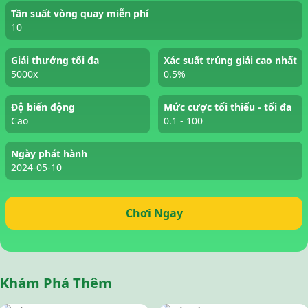
Tần suất vòng quay miễn phí
10
Giải thưởng tối đa
Xác suất trúng giải cao nhất
5000x
0.5%
Độ biến động
Mức cược tối thiểu - tối đa
Cao
0.1 - 100
Ngày phát hành
2024-05-10
Chơi Ngay
Khám Phá Thêm