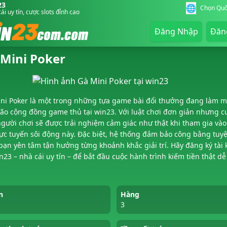
23
🌐
Chọn Quố
ái uy tín, cược slots đỉnh cao
Đăng Nhập
Đăn
 Mini Poker
ni Poker là một trong những tựa game bài đổi thưởng đang làm 
ão cộng đồng game thủ tại win23. Với luật chơi đơn giản nhưng c
người chơi sẽ được trải nghiệm cảm giác như thật khi tham gia vào
rực tuyến sôi động này. Đặc biệt, hệ thống đảm bảo công bằng tuyệ
bạn yên tâm tận hưởng từng khoảnh khắc giải trí. Hãy đăng ký tài
in23 – nhà cái uy tín – để bắt đầu cuộc hành trình kiếm tiền thật dễ
!
n
Hàng
3