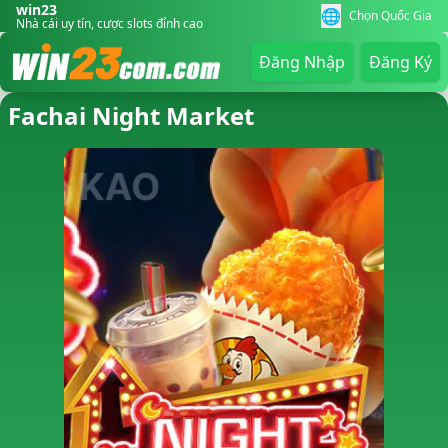
win23
🌐
Chọn Quốc Gia
Nhà cái uy tín, cược slots đỉnh cao
Đăng Nhập
Đăng Ký
Fachai Night Market