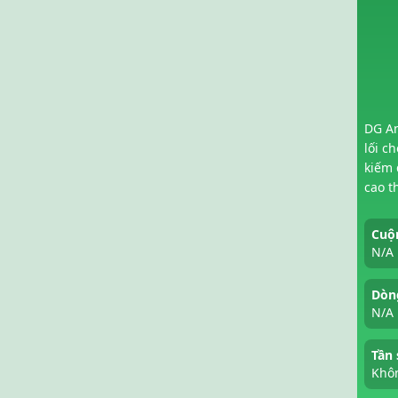
DG An
lối c
kiếm 
cao t
Cuộ
N/A
Dòn
N/A
Tần 
Khô