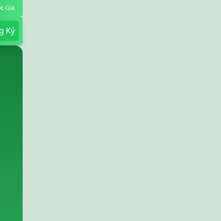
c Gia
g Ký