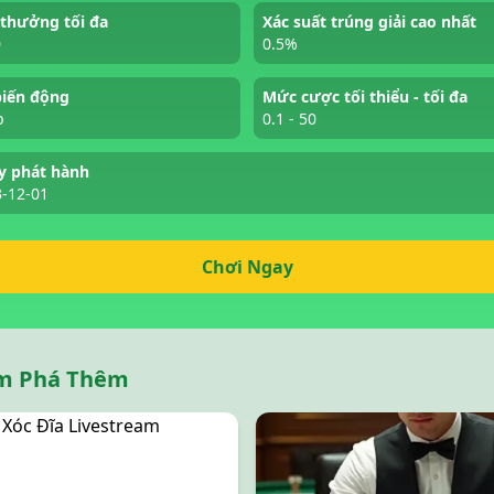
 thưởng tối đa
Xác suất trúng giải cao nhất
0
0.5%
biến động
Mức cược tối thiểu - tối đa
p
0.1 - 50
y phát hành
-12-01
Chơi Ngay
m Phá Thêm