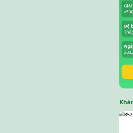
Giải
x50
Độ 
Thấ
Ngà
2023
Khá